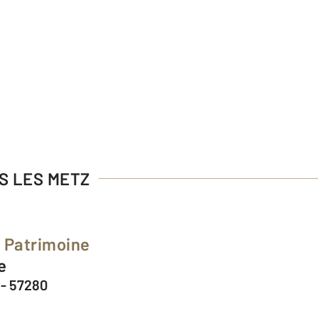
ES LES METZ
t Patrimoine
e
 - 57280