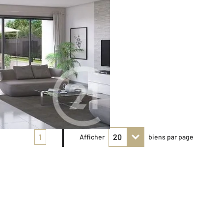
1
Afficher
biens par page