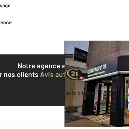
ssage
agence
Notre agence est notée
9,1/10
r nos clients
Avis authentifiés par Qualite
Voir tous les avis clients