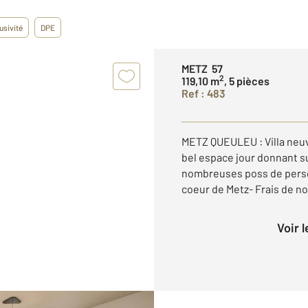
usivité
DPE
METZ 57
2
119,10 m
, 5 pièces
Ref : 483
METZ QUEULEU : Villa neuv
bel espace jour donnant sur
nombreuses poss de perso
coeur de Metz- Frais de not
Voir 