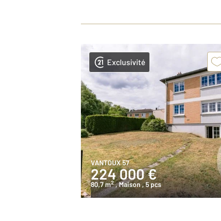
Exclusivité
VANTOUX 57
224 000 €
2
80,7 m
, Maison
, 5 pcs