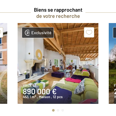
Biens se rapprochant
de votre recherche
Exclusivité
VAUX 57
F
890 000 €
2
453,1 m
, Maison
, 12 pcs
1