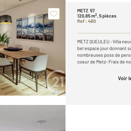
METZ 57
2
120,85 m
, 5 pièces
Ref : 480
METZ QUEULEU : Villa neu
bel espace jour donnant sur
nombreuses poss de perso
coeur de Metz- Frais de not
Voir 